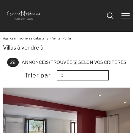
Agence immobilière à Cabestany
Vente
villa
Villas à vendre à
28
ANNONCE(S) TROUVÉE(S) SELON VOS CRITÈRES
Trier par
voir le