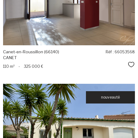
bien
Canet-en-Roussillon (66140)
Réf : 66053568
CANET
Sél
110 m²
-
325 000 €
nouveauté
voir le
bien