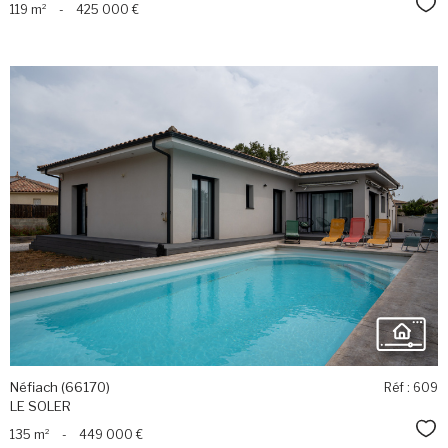
Sél
119 m²
-
425 000 €
voir le
bien
Néfiach (66170)
Réf : 609
LE SOLER
Sél
135 m²
-
449 000 €