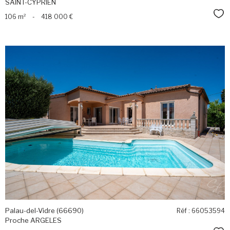
SAINT-CYPRIEN
Sél
106 m²
-
418 000 €
voir le
bien
Palau-del-Vidre (66690)
Réf : 66053594
Proche ARGELES