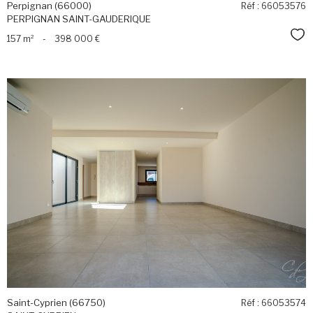
Perpignan (66000)
Réf : 66053576
PERPIGNAN SAINT-GAUDERIQUE
Sél
157 m²
-
398 000 €
voir le
bien
Saint-Cyprien (66750)
Réf : 66053574