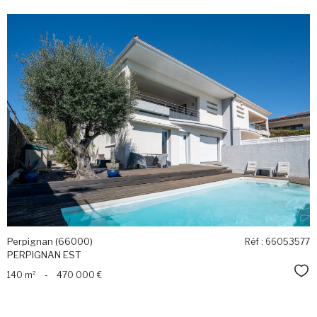
voir le
bien
Perpignan (66000)
Réf : 66053577
PERPIGNAN EST
Sél
140 m²
-
470 000 €