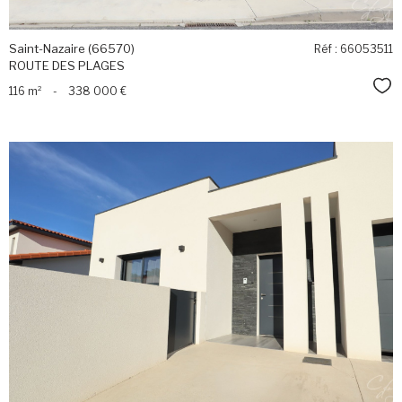
Saint-Nazaire (66570)
Réf : 66053511
ROUTE DES PLAGES
Sél
116 m²
-
338 000 €
voir le
bien