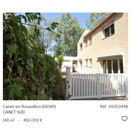
voir le
bien
Canet-en-Roussillon (66140)
Réf : 66053448
CANET SUD
Sél
140 m²
-
455 000 €