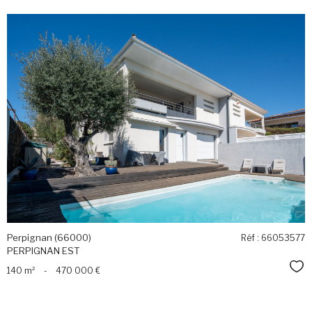
voir le
bien
Perpignan (66000)
Réf : 66053577
PERPIGNAN EST
Sél
140 m²
-
470 000 €