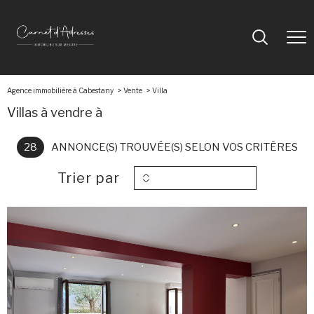
Agence immobilière à Cabestany
Vente
villa
Villas à vendre à
28
ANNONCE(S) TROUVÉE(S) SELON VOS CRITÈRES
Trier par
voir le