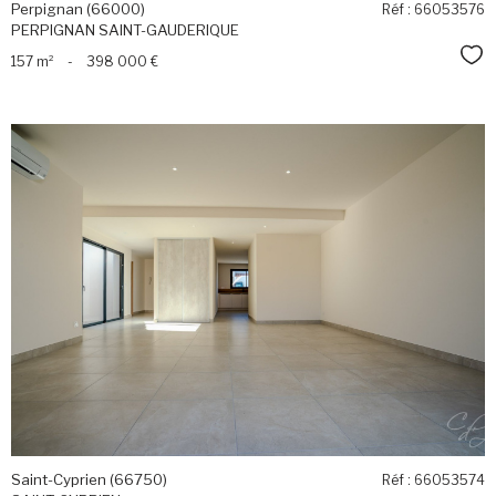
Perpignan (66000)
Réf : 66053576
PERPIGNAN SAINT-GAUDERIQUE
Sél
157 m²
-
398 000 €
voir le
bien
Saint-Cyprien (66750)
Réf : 66053574