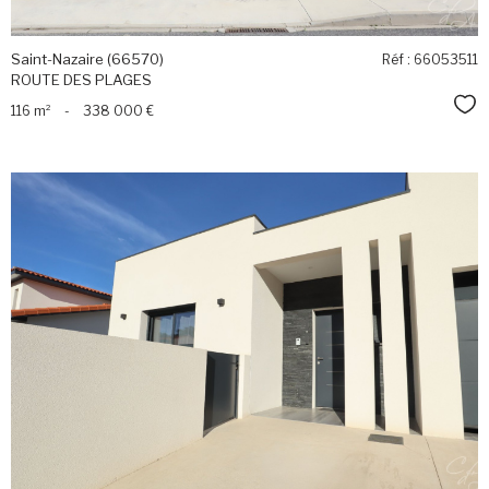
Saint-Nazaire (66570)
Réf : 66053511
ROUTE DES PLAGES
Sél
116 m²
-
338 000 €
voir le
bien