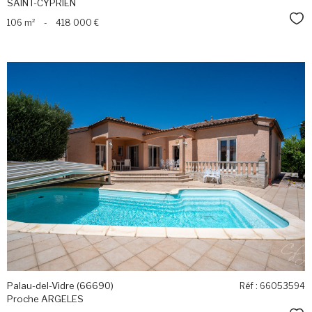
SAINT-CYPRIEN
Sél
106 m²
-
418 000 €
voir le
bien
Palau-del-Vidre (66690)
Réf : 66053594
Proche ARGELES