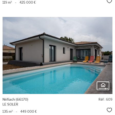
Sél
119 m²
-
425 000 €
voir le
bien
Néfiach (66170)
Réf : 609
LE SOLER
Sél
135 m²
-
449 000 €