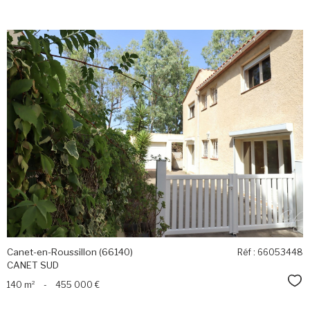
voir le
bien
Canet-en-Roussillon (66140)
Réf : 66053448
CANET SUD
Sél
140 m²
-
455 000 €