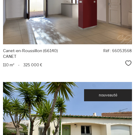
bien
Canet-en-Roussillon (66140)
Réf : 66053568
CANET
Sél
110 m²
-
325 000 €
nouveauté
voir le
bien