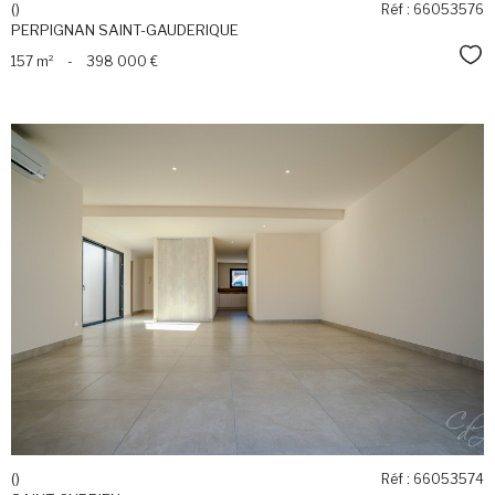
()
Réf : 66053576
PERPIGNAN SAINT-GAUDERIQUE
Sél
157 m²
-
398 000 €
voir le
bien
()
Réf : 66053574