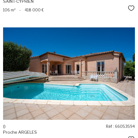
SAINT-CYPRIEN
Sél
106 m²
-
418 000 €
voir le
bien
()
Réf : 66053594
Proche ARGELES