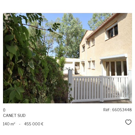
voir le
bien
()
Réf : 66053448
CANET SUD
Sél
140 m²
-
455 000 €