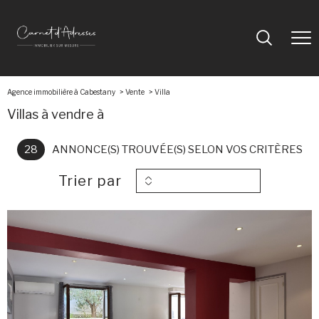
Agence immobilière à Cabestany
Vente
villa
Villas à vendre à
28
ANNONCE(S) TROUVÉE(S) SELON VOS CRITÈRES
Trier par
voir le