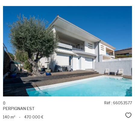
voir le
bien
()
Réf : 66053577
PERPIGNAN EST
Sél
140 m²
-
470 000 €