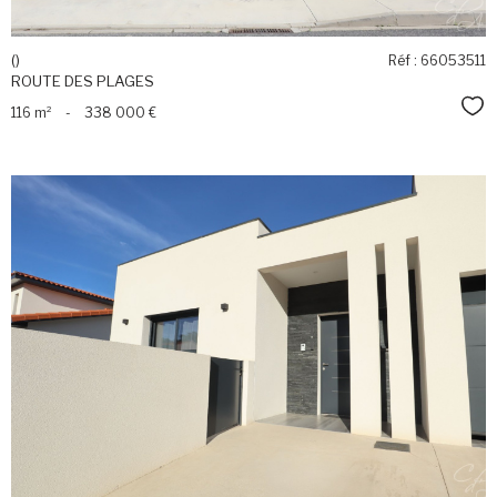
()
Réf : 66053511
ROUTE DES PLAGES
Sél
116 m²
-
338 000 €
voir le
bien