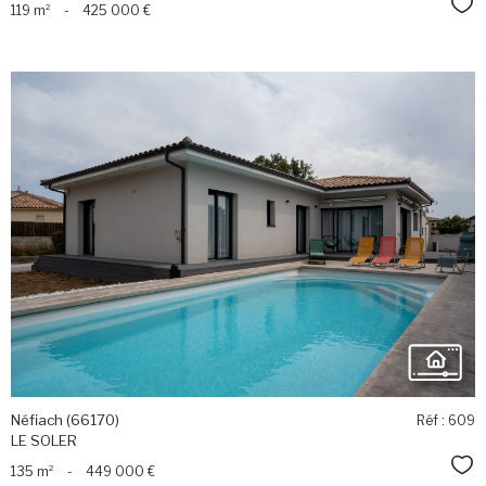
Sél
119 m²
-
425 000 €
voir le
bien
Néfiach (66170)
Réf : 609
LE SOLER
Sél
135 m²
-
449 000 €