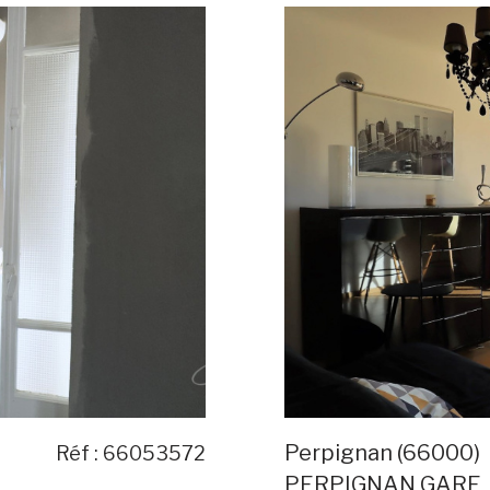
Perpignan (66000)
Réf : 66053572
PERPIGNAN GARE