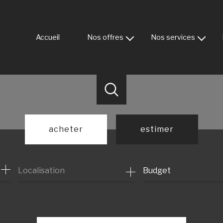
Accueil
Nos offres
Nos services
Maison / Villa
Vendre un bien
Appartement
Estimation gratuite
Maison de ville
Déposer votre recherch
Terrain
Immeuble
acheter
estimer
Nos biens vendus
de l'ancien
Budget