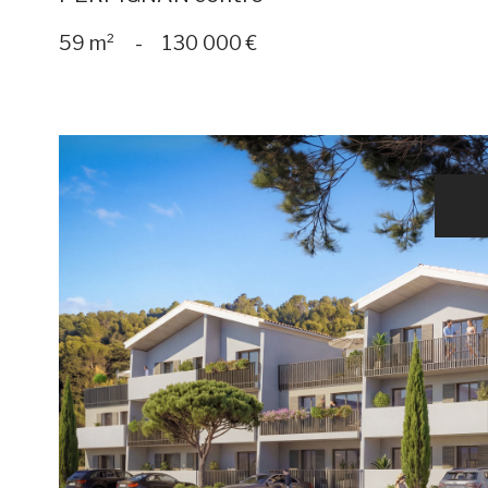
59 m²
-
130 000 €
voir le
bien