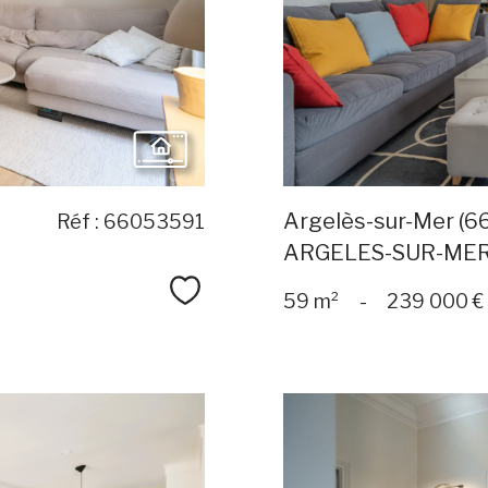
Argelès-sur-Mer (6
Réf : 66053591
ARGELES-SUR-ME
Sélectionner
59 m²
-
239 000 €