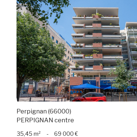
voir le
bien
Perpignan (66000)
PERPIGNAN centre
35,45 m²
-
69 000 €