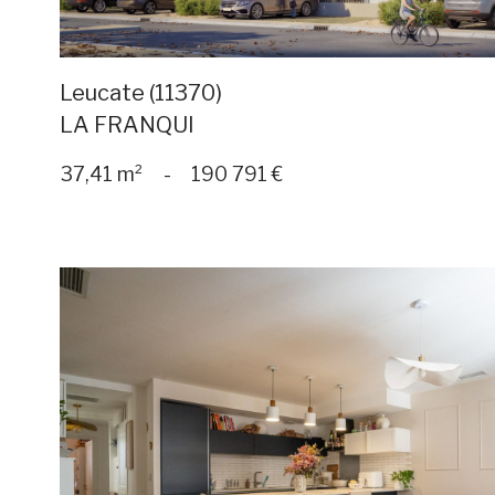
Leucate (11370)
LA FRANQUI
37,41 m²
-
190 791 €
voir le