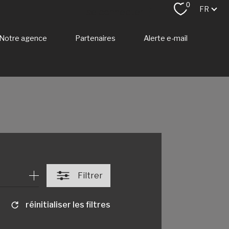
0
Langu
FR
se connecter
Notre agence
Partenaires
Alerte e-mail
espace propriétaire
e
Filtrer
réinitialiser les filtres