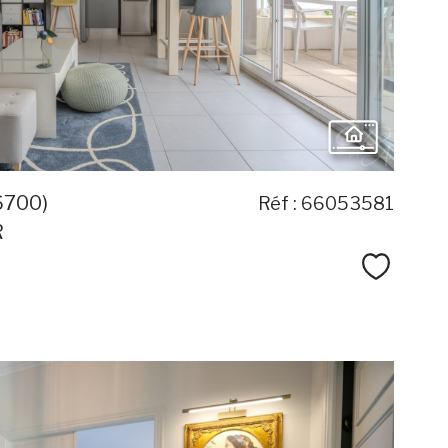
bien
6700)
Réf : 66053581
R
Sélecti