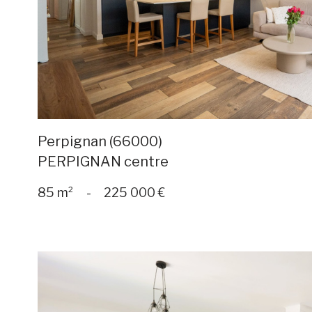
bien
Perpignan (66000)
PERPIGNAN centre
85 m²
-
225 000 €