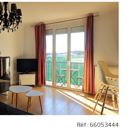
voir le
bien
Réf : 66053444