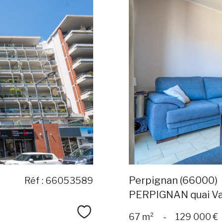
Perpignan (66000)
Réf : 66053589
PERPIGNAN quai V
Sélectionner
67 m²
-
129 000 €