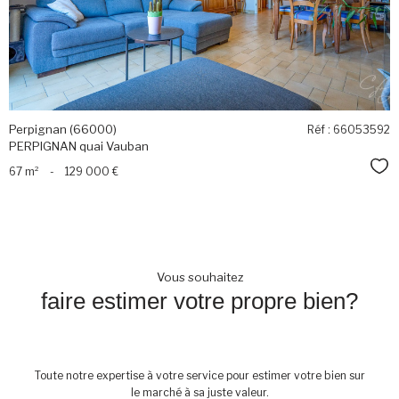
Perpignan (66000)
Réf : 66053592
PERPIGNAN quai Vauban
Sél
67 m²
-
129 000 €
Vous souhaitez
faire estimer votre propre bien?
Toute notre expertise à votre service pour estimer votre bien sur
le marché à sa juste valeur.