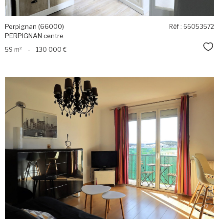
Perpignan (66000)
Réf : 66053572
PERPIGNAN centre
Sél
59 m²
-
130 000 €
voir le
bien