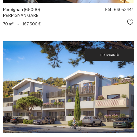
Perpignan (66000)
Réf : 66053444
PERPIGNAN GARE
Sél
70 m²
-
167 500 €
nouveauté
voir le
bien