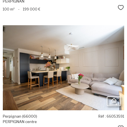
PERPIGNAN
Sél
100 m²
-
199 000 €
voir le
bien
Perpignan (66000)
Réf : 66053591
PERPIGNAN centre