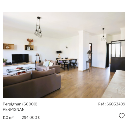
voir le
bien
Perpignan (66000)
Réf : 66053499
PERPIGNAN
Sél
110 m²
-
294 000 €