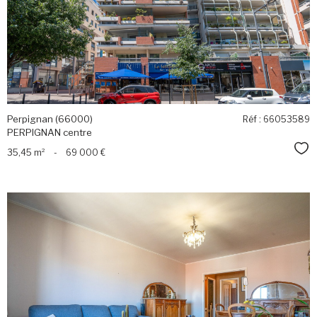
bien
Perpignan (66000)
Réf : 66053589
PERPIGNAN centre
Sél
35,45 m²
-
69 000 €
voir le
bien