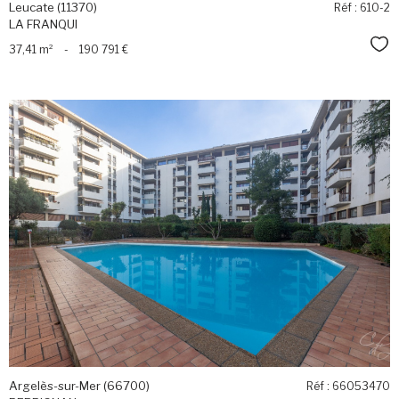
Leucate (11370)
Réf : 610-2
LA FRANQUI
Sél
37,41 m²
-
190 791 €
voir le
bien
Argelès-sur-Mer (66700)
Réf : 66053470