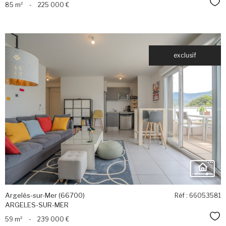
Sél
85 m²
-
225 000 €
exclusif
voir le
bien
Argelès-sur-Mer (66700)
Réf : 66053581
ARGELES-SUR-MER
Sél
59 m²
-
239 000 €